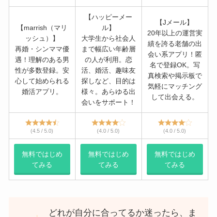
【ハッピーメー
【Jメール】
【marrish（マリ
ル】
20年以上の運営実
ッシュ）】
大学生から社会人
績を誇る老舗の出
再婚・シンママ優
まで幅広い年齢層
会い系アプリ！匿
遇！理解のある男
の人が利用。恋
名で登録OK。写
性が多数登録。安
活、婚活、趣味友
真検索や掲示板で
心して始められる
探しなど、目的は
気軽にマッチング
婚活アプリ。
様々。あらゆる出
して出会える。
会いをサポート！
(4.5 / 5.0)
(4.0 / 5.0)
(4.0 / 5.0)
無料ではじめ
無料ではじめ
無料ではじめ
てみる
てみる
てみる
どれが自分に合ってるか迷ったら、ま